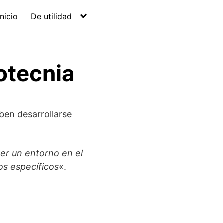
Inicio
De utilidad
otecnia
ben desarrollarse
er un entorno en el
os específicos
«.