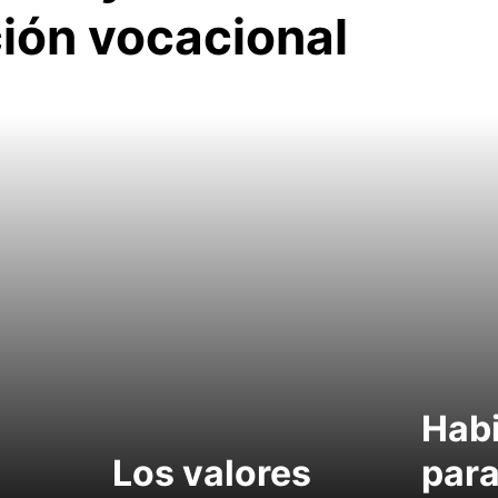
ción vocacional
Habi
Los valores
para