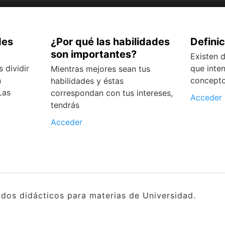
des
¿Por qué las habilidades
Definic
son importantes?
Existen d
 dividir
que inten
Mientras mejores sean tus
n
concepto
habilidades y éstas
Las
correspondan con tus intereses,
Acceder
tendrás
Acceder
idos didácticos para materias de Universidad.