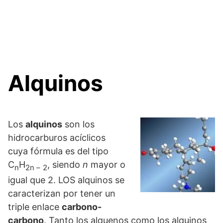
Alquinos
Los
alquinos
son los
hidrocarburos acíclicos
cuya fórmula es del tipo
C
H
, siendo
n
mayor o
n
2n –
2
igual que 2. LOS alquinos se
caracterizan por tener un
triple enlace
carbono-
carbono
. Tanto los alquenos como los alquinos