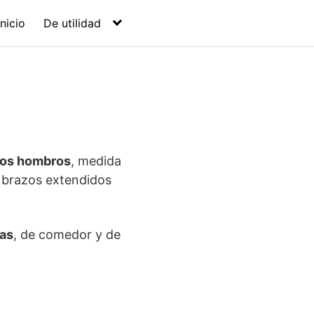
Inicio
De utilidad
 los hombros
, medida
 brazos extendidos
ias
, de comedor y de