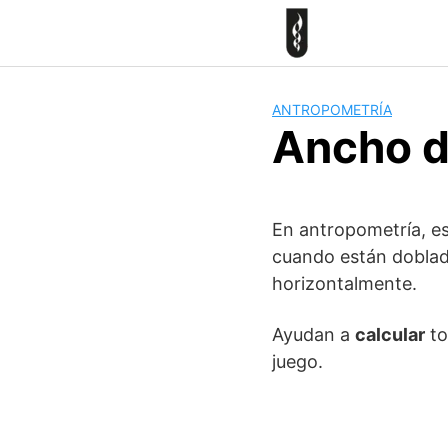
Skip
to
content
ANTROPOMETRÍA
Ancho d
En antropometría, es
cuando están doblad
horizontalmente.
Ayudan a
calcular
to
juego.