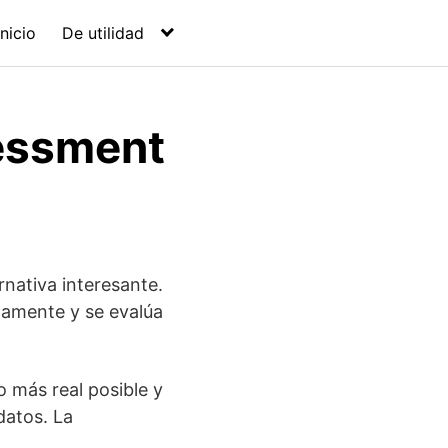
Inicio
De utilidad
sessment
rnativa interesante.
tamente y se evalúa
o más real posible y
datos. La