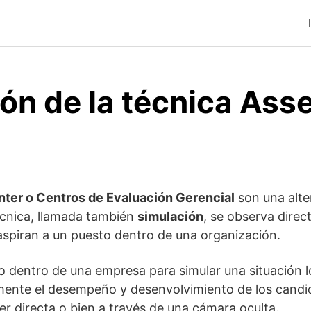
ión de la técnica As
er o Centros de Evaluación Gerencial
son una alte
écnica, llamada también
simulación
, se observa direc
 aspiran a un puesto dentro de una organización.
o dentro de una empresa para simular una situación l
amente el desempeño y desenvolvimiento de los candi
r directa o bien a través de una cámara oculta.