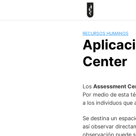
Skip
to
content
RECURSOS HUMANOS
Aplicac
Center
Los
Assessment Cent
Por medio de esta t
a los individuos que
Se destina un espaci
así observar direct
observación puede se