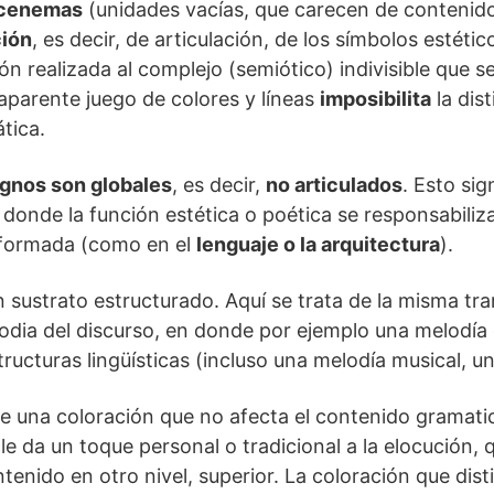
cenemas
(unidades vacías, que carecen de contenido a
ión
, es decir, de articulación, de los símbolos estéti
ión realizada al complejo (semiótico) indivisible que se
 aparente juego de colores y líneas
imposibilita
la dis
tica.
ignos son globales
, es decir,
no articulados
. Esto sig
 donde la función estética o poética se responsabiliz
 formada (como en el
lenguaje o la arquitectura
).
n sustrato estructurado. Aquí se trata de la misma tra
odia del discurso, en donde por ejemplo una melodía 
tructuras lingüísticas (incluso una melodía musical, u
e una coloración que no afecta el contenido gramati
 le da un toque personal o tradicional a la elocución,
enido en otro nivel, superior. La coloración que dist