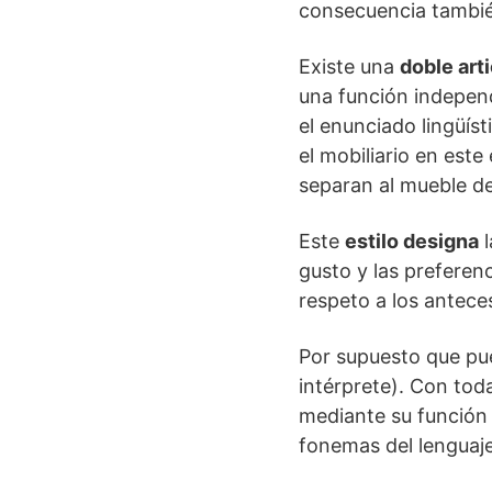
consecuencia tambié
Existe una
doble art
una función independ
el enunciado lingüíst
el mobiliario en est
separan al mueble d
Este
estilo designa
l
gusto y las preferen
respeto a los antece
Por supuesto que pue
intérprete). Con to
mediante su función 
fonemas del lenguaje