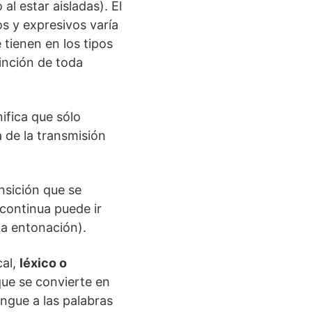
l estar aisladas). El
cos y expresivos varía
 tienen en los tipos
tinción de toda
nifica que sólo
a de la transmisión
nsición que se
continua puede ir
na entonación).
cal,
léxico o
 que se convierte en
ingue a las palabras