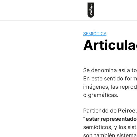
Skip
to
content
SEMIÓTICA
Articula
Se denomina así a t
En este sentido for
imágenes, las reprodu
o gramáticas.
Partiendo de
Peirce
“estar representado
semióticos, y los si
son también sistema