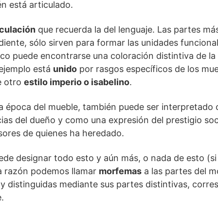
n está articulado.
iculación
que recuerda la del lenguaje. Las partes m
iente, sólo sirven para formar las unidades funciona
ico puede encontrarse una coloración distintiva de la t
e ejemplo está
unido
por rasgos específicos de los mu
e otro
estilo imperio o isabelino
.
a época del mueble, también puede ser interpretado 
cias del dueño y como una expresión del prestigio soc
sores de quienes ha heredado.
de designar todo esto y aún más, o nada de esto (si
da razón podemos llamar
morfemas
a las partes del mo
y distinguidas mediante sus partes distintivas, corre
.