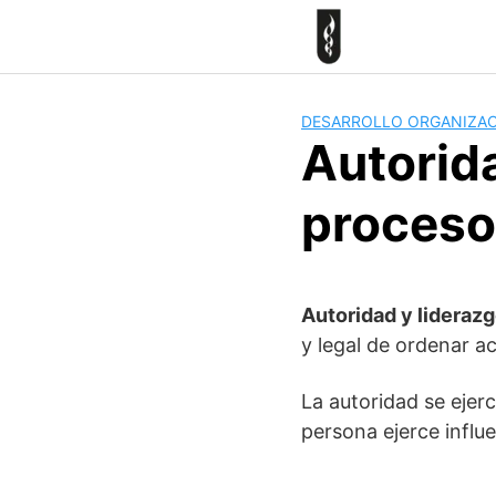
Skip
to
content
DESARROLLO ORGANIZA
Autorida
proceso
Autoridad y lideraz
y legal de ordenar ac
La autoridad se eje
persona ejerce influ