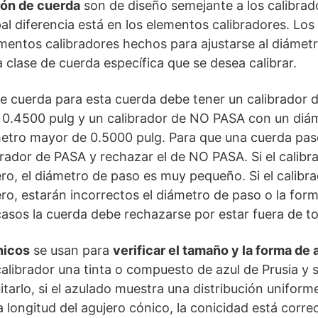
pón de cuerda
son de diseño semejante a los calibrad
ipal diferencia está en los elementos calibradores. Lo
mentos calibradores hechos para ajustarse al diámetr
 clase de cuerda específica que se desea calibrar.
de cuerda para esta cuerda debe tener un calibrador
 0.4500 pulg y un calibrador de NO PASA con un diám
metro mayor de 0.5000 pulg. Para que una cuerda pas
brador de PASA y rechazar el de NO PASA. Si el calib
ero, el diámetro de paso es muy pequeño. Si el calib
ero, estarán incorrectos el diámetro de paso o la form
casos la cuerda debe rechazarse por estar fuera de to
nicos
se usan para
verificar el tamaño y la forma de
calibrador una tinta o compuesto de azul de Prusia y s
itarlo, si el azulado muestra una distribución uniform
a longitud del agujero cónico, la conicidad está corre