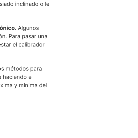
iado inclinado o le
cónico
. Algunos
ión. Para pasar una
star el calibrador
ros métodos para
e haciendo el
áxima y mínima del