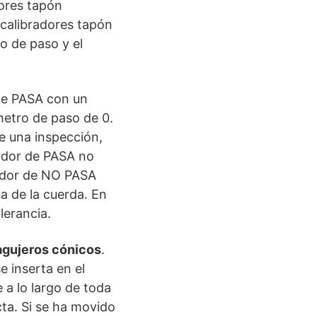
ores tapón
s calibradores tapón
o de paso y el
 de PASA con un
etro de paso de 0.
e una inspección,
rador de PASA no
rador de NO PASA
a de la cuerda. En
lerancia.
 agujeros cónicos
.
e inserta en el
e a lo largo de toda
cta. Si se ha movido