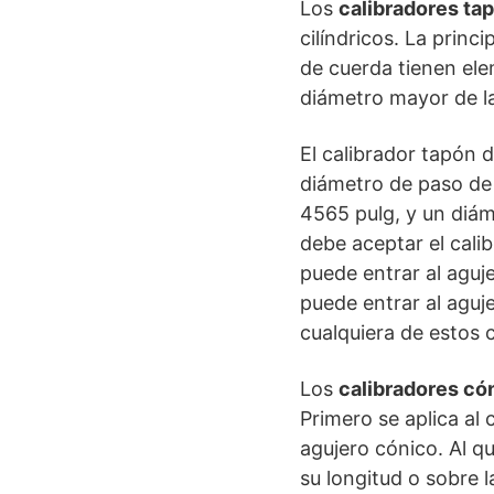
Los
calibradores ta
cilíndricos. La princ
de cuerda tienen ele
diámetro mayor de la
El calibrador tapón 
diámetro de paso de
4565 pulg, y un diá
debe aceptar el cali
puede entrar al aguj
puede entrar al aguj
cualquiera de estos 
Los
calibradores có
Primero se aplica al 
agujero cónico. Al qu
su longitud o sobre l