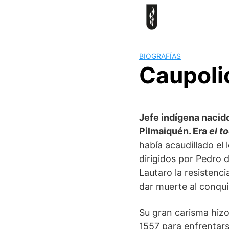
Skip
to
content
BIOGRAFÍAS
Caupoli
Jefe indígena nacido 
Pilmaiquén. Era
el t
había acaudillado el
dirigidos por Pedro d
Lautaro la resistenc
dar muerte al conqui
Su gran carisma hizo
1557 para enfrentars