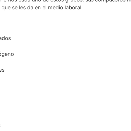
que se les da en el medio laboral.
vados
rógeno
es
s