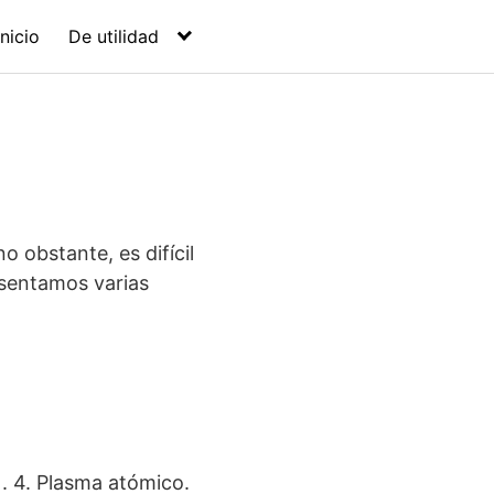
Inicio
De utilidad
o obstante, es difícil
resentamos varias
). 4. Plasma atómico.