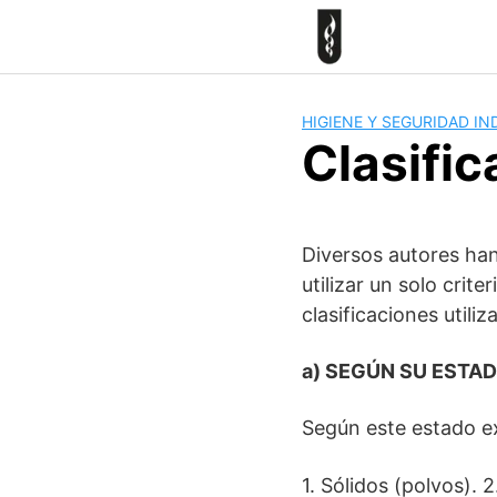
Skip
to
content
HIGIENE Y SEGURIDAD IN
Clasific
Diversos autores han 
utilizar un solo crit
clasificaciones utiliz
a) SEGÚN SU ESTAD
Según este estado ex
1. Sólidos (polvos). 