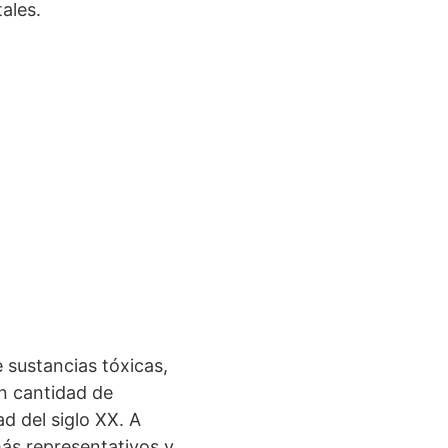
ales.
 sustancias tóxicas,
an cantidad de
d del siglo XX. A
ás representativos y