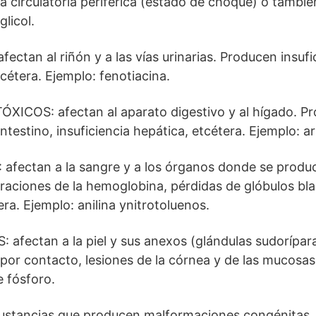
ia circulatoria periférica (estado de choque) o tambi
glicol.
ctan al riñón y a las vías urinarias. Producen insufic
tcétera. Ejemplo: fenotiacina.
COS: afectan al aparato digestivo y al hígado. Pr
 intestino, insuficiencia hepática, etcétera. Ejemplo: a
fectan a la sangre y a los órganos donde se produ
raciones de la hemoglobina, pérdidas de glóbulos bl
era. Ejemplo: anilina ynitrotoluenos.
fectan a la piel y sus anexos (glándulas sudoríparas
por contacto, lesiones de la córnea y de las mucosas o
e fósforo.
stancias que producen malformaciones congénitas. 