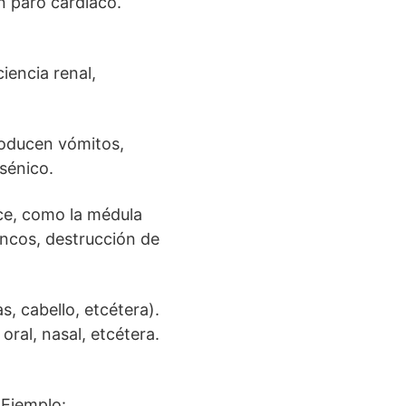
én paro cardiaco.
iencia renal,
oducen vómitos,
rsénico.
ce, como la médula
ancos, destrucción de
, cabello, etcétera).
ral, nasal, etcétera.
Ejemplo: