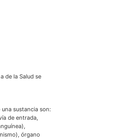
a de la Salud se
 una sustancia son:
vía de entrada,
anguínea),
anismo), órgano