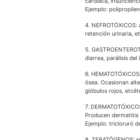
cardiaca, insuficienc
Ejemplo: polipropilen
4. NEFROTÓXICOS: afe
retención urinaria, e
5. GASTROENTEROTÓXI
diarrea, parálisis del
6. HEMATOTÓXICOS: a
ósea. Ocasionan alte
glóbulos rojos, etcét
7. DERMATOTÓXICOS: a
Producen dermatitis 
Ejemplo: tricloruró d
8. TERATÓGENOS: su