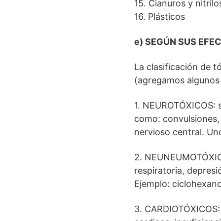
15. Cianuros y nitrilo
16. Plásticos
e) SEGÚN SUS EFE
La clasificación de 
(agregamos algunos 
1. NEUROTÓXICOS: son
como: convulsiones, 
nervioso central. Un
2. NEUNEUMOTÓXICOS
respiratoria, depres
Ejemplo: ciclohexano
3. CARDIOTÓXICOS: a