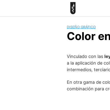
Skip
to
content
DISEÑO GRÁFICO
Color en
Vinculado con las
le
a la aplicación de co
intermedios, terciari
En otra gama de colo
combinación para cre