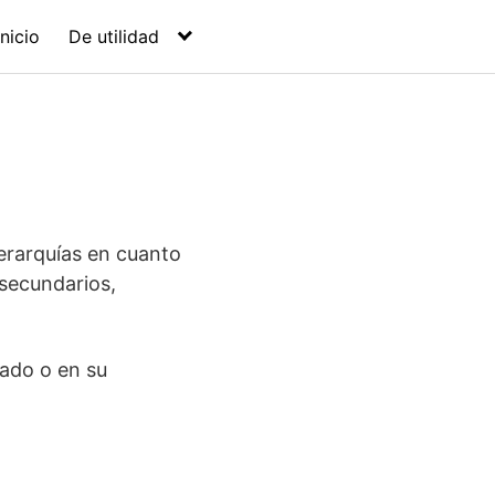
Inicio
De utilidad
erarquías en cuanto
 secundarios,
rado o en su