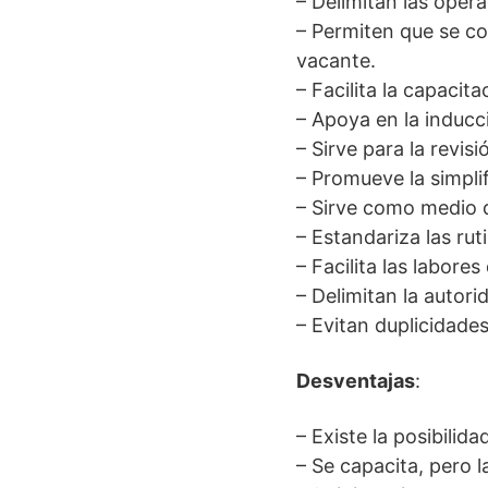
– Delimitan las oper
– Permiten que se co
vacante.
– Facilita la capacit
– Apoya en la inducc
– Sirve para la revis
– Promueve la simplif
– Sirve como medio 
– Estandariza las rut
– Facilita las labores
– Delimitan la autori
– Evitan duplicidades
Desventajas
:
– Existe la posibilid
– Se capacita, pero 