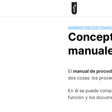
Skip
to
content
ADMINISTRACIÓN FINANC
Concept
manual
El
manual de proced
dos cosas: los proce
En él se puede compr
función y los docume