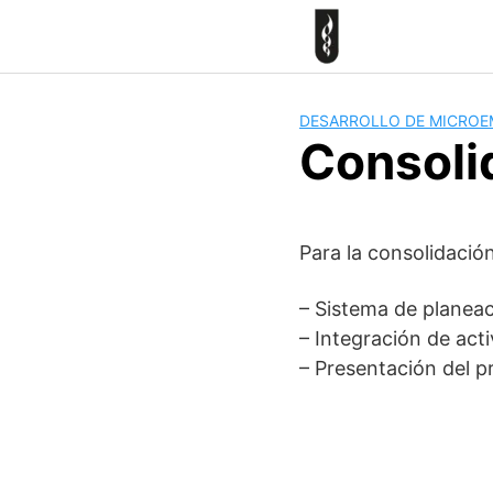
Skip
to
content
DESARROLLO DE MICROE
Consoli
Para la consolidació
– Sistema de planea
– Integración de act
– Presentación del p