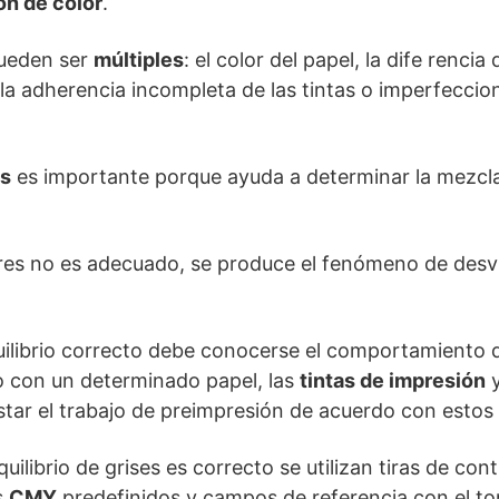
ón de color
.
pueden ser
múltiples
: el color del papel, la dife renci
 la adherencia incompleta de las tintas o imperfeccio
es
es importante porque ayuda a determinar la mezcla
ores no es adecuado, se produce el fenómeno de desvi
uilibrio correcto debe conocerse el comportamiento 
o con un determinado papel, las
tintas de impresión
y
justar el trabajo de preimpresión de acuerdo con esto
quilibrio de grises es correcto se utilizan tiras de con
s
CMY
predefinidos y campos de referencia con el to