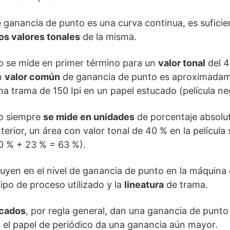
 ganancia de punto es una curva continua, es suficien
os valores tonales
de la misma.
o se mide en primer término para un
valor tonal
del 4
n
valor común
de ganancia de punto es aproximadam
a trama de 150 Ipi en un papel estucado (película ne
to siempre
se mide en unidades
de porcentaje absolut
terior, un área con valor tonal de 40 % en la películ
0 % + 23 % = 63 %).
luyen en el nivel de ganancia de punto en la máquina 
 tipo de proceso utilizado y la
lineatura
de trama.
ucados
, por regla general, dan una ganancia de punto
 el papel de periódico da una ganancia aún mayor.