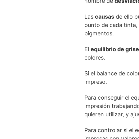
nombre de
desviaci
Las
causas
de ello 
punto de cada tinta,
pigmentos.
El
equilibrio de gris
colores.
Si el balance de col
impreso.
Para conseguir el eq
impresión trabajand
quieren utilizar, y a
Para controlar si el e
impresas con valore