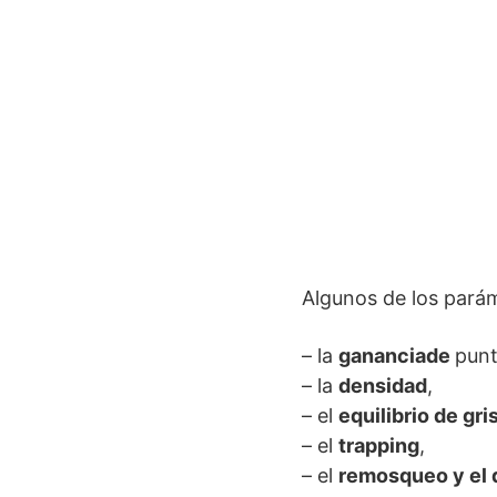
Algunos de los pará
– la
gananciade
punt
– la
densidad
,
– el
equilibrio de gri
– el
trapping
,
– el
remosqueo y el 