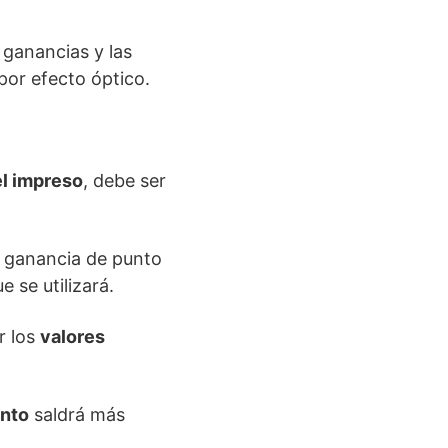
 ganancias y las
por efecto óptico.
l impreso
, debe ser
a ganancia de punto
e se utilizará.
r los
valores
unto
saldrá más