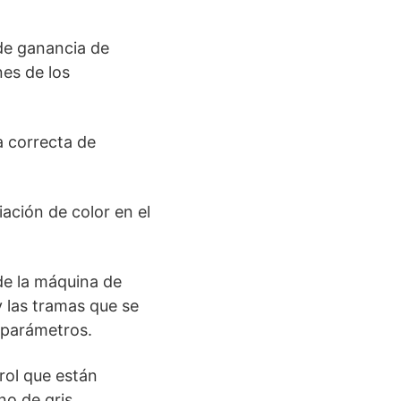
a de ganancia de
nes de los
 correcta de
ación de color en el
de la máquina de
 las tramas que se
s parámetros.
trol que están
no de gris