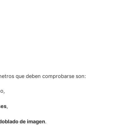
metros que deben comprobarse son:
o,
ses
,
doblado de imagen
.