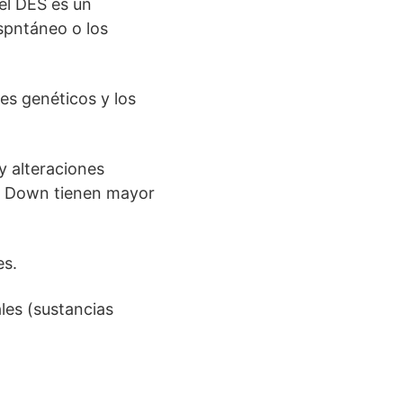
el DES es un
espntáneo o los
es genéticos y los
 alteraciones
de Down tienen mayor
es.
les (sustancias