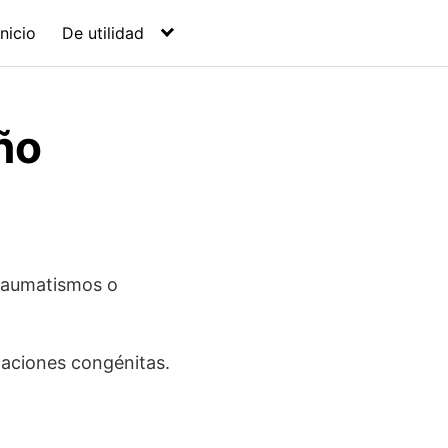
Inicio
De utilidad
ño
traumatismos o
maciones congénitas.