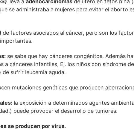
ES)
lleva a
adenocarcinomas
de útero en fetos niña (
que se administraba a mujeres para evitar el aborto 
d de factores asociados al cáncer, pero son los factor
 importantes.
os:
se sabe que hay cánceres congénitos. Además hay
 a cánceres infantiles, Ej. los niños con síndrome 
) de sufrir leucemia aguda.
ucen mutaciones genéticas que producen aberracion
ales:
la exposición a determinados agentes ambienta
idad,) puede provocar el desarrollo de tumores.
es se producen por virus
.