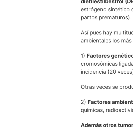
dietilestilbestrol
(D
estrógeno sintético 
partos prematuros).
Así pues hay multitu
ambientales los más
1)
Factores genétic
cromosómicas ligadas
incidencia (20 veces
Otras veces se prod
2)
Factores ambient
químicas, radioactiv
Además otros tumor