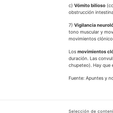
c)
Vómito bilioso
(co
obstrucción intestina
7)
Vigilancia neurol
tono muscular y movi
movimientos clónico
Los
movimientos cl
duración. Las convul
chupeteo). Hay que e
Fuente: Apuntes y no
Selección de conten