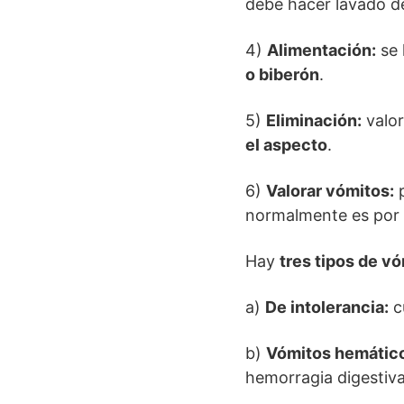
debe hacer lavado de
4)
Alimentación:
se 
o biberón
.
5)
Eliminación:
valor
el aspecto
.
6)
Valorar vómitos:
p
normalmente es por 
Hay
tres tipos de v
a)
De intolerancia:
c
b)
Vómitos hemátic
hemorragia digestiva