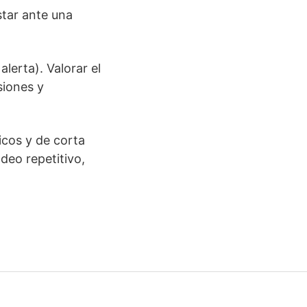
tar ante una
lerta). Valorar el
siones y
icos y de corta
deo repetitivo,