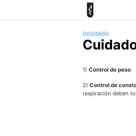
Skip
to
content
ENFERMERÍA
Cuidados
1)
Control de peso
2)
Control de const
respiración deben t