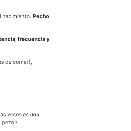
el nacimiento.
Pecho
tencia, frecuencia y
s de comer),
ras veces es una
l pezón.