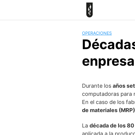
Skip
to
content
OPERACIONES
Décadas
enpresa
Durante los
años se
computadoras para r
En el caso de los fab
de materiales (MRP)
La
década de los 80
aplicada a la produc