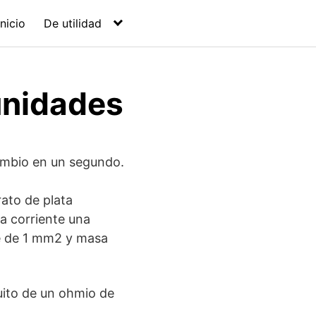
Inicio
De utilidad
unidades
ombio en un segundo.
rato de plata
na corriente una
me de 1 mm2 y masa
uito de un ohmio de