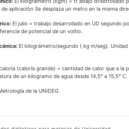
nico:
El kilográmetro (kgm) = tr abajo d»s8ttollado 
de aplicación Se desplaza un metro en la misma direc
rico:
El julio = trabajo desarrollado en UD segundo po
ferencia de potencial de un voltio.
cánica:
El kilográmetro/segundo ( kg m/seg). Unidad 
caloría (caloría grande) = cantidad de calor que a la 
atura de un kilogramo de agua desde 14,5° a 15,5° C.
Metrología de la UNIDEG
idos didácticos para materias de Universidad.