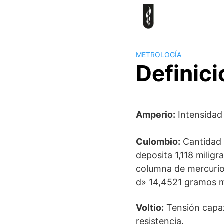
Skip
to
content
METROLOGÍA
Definic
Amperio:
Intensidad
Culombio:
Cantidad d
deposita 1,118 milig
columna de mercurio
d» 14,4521 gramos 
Voltio:
Tensión capaz
resistencia.