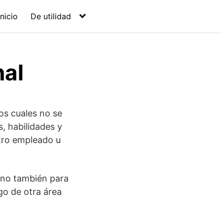
Inicio
De utilidad
nal
os cuales no se
, habilidades y
otro empleado u
sino también para
go de otra área