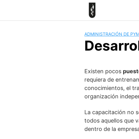
Skip
to
content
ADMINISTRACIÓN DE PY
Desarrol
Existen pocos
puest
requiera de entrenam
conocimientos, el tr
organización indepe
La capacitación no s
todos aquellos que 
dentro de la empres