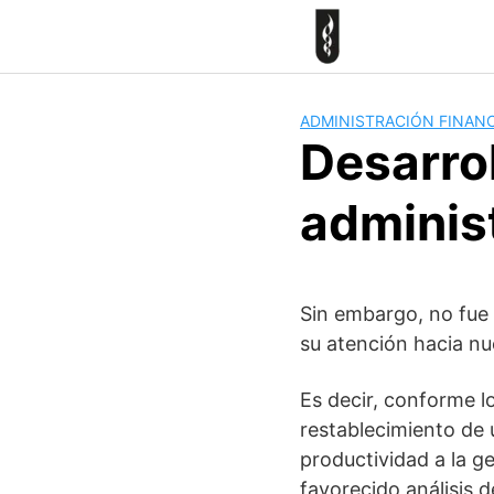
Skip
to
content
ADMINISTRACIÓN FINANC
Desarrol
administ
Sin embargo, no fue 
su atención hacia nu
Es decir, conforme l
restablecimiento de u
productividad a la ge
favorecido análisis d