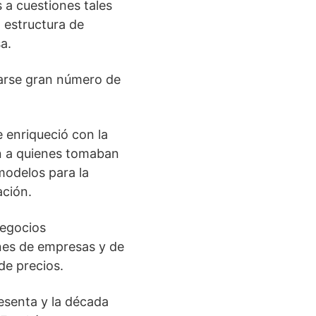
 a cuestiones tales
a estructura de
a.
earse gran número de
e enriqueció con la
n a quienes tomaban
modelos para la
ación.
negocios
ones de empresas y de
de precios.
esenta y la década