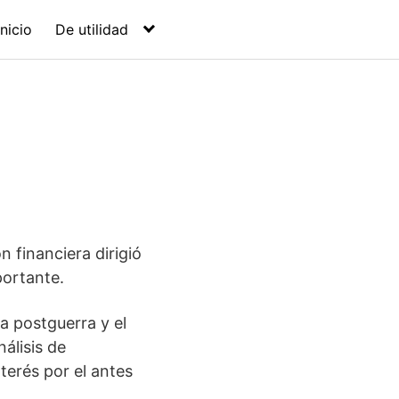
Inicio
De utilidad
n financiera dirigió
portante.
a postguerra y el
álisis de
terés por el antes