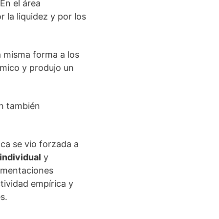
En el área
la liquidez y por los
a misma forma a los
nómico y produjo un
on también
ca se vio forzada a
ndividual
y
lamentaciones
ctividad empírica y
s.