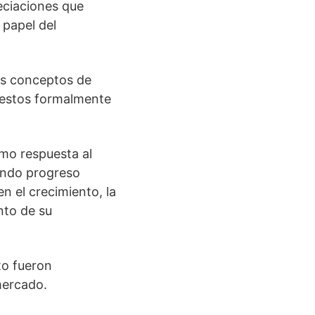
eciaciones que
 papel del
os conceptos de
puestos formalmente
omo respuesta al
endo progreso
n el crecimiento, la
nto de su
to fueron
mercado.