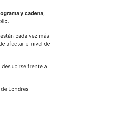
programa y cadena
,
lio.
n están cada vez más
e afectar el nivel de
deslucirse frente a
U de Londres