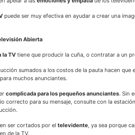
n apelar a las
emociones y empatía
de los televiden
V
puede ser muy efectiva en ayudar a crear una imag
elevisión Abierta
 la TV
tiene que producir la cuña, o contratar a un p
ucción sumados a los costos de la pauta hacen que e
para muchos anunciantes.
cer
complicada para los pequeños anunciantes
. Sin 
io correcto para su mensaje, consulte con la estació
ucción.
en ser cortados por el
televidente
, ya sea porque c
en de la TV.