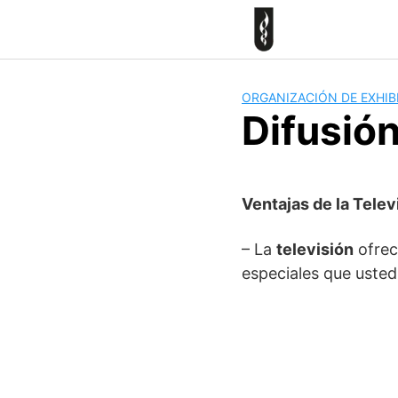
Skip
to
content
ORGANIZACIÓN DE EXHIB
Difusió
Ventajas de la Telev
– La
televisión
ofrec
especiales que uste