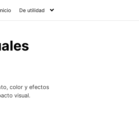
Inicio
De utilidad
uales
to, color y efectos
acto visual.