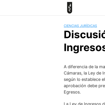
Skip
to
content
CIENCIAS JURÍDICAS
Discusió
Ingresos
A diferencia de la ma
Cámaras, la Ley de 
según lo establece el
aprobación debe prec
Egresos.
La Ley de Ingresos d