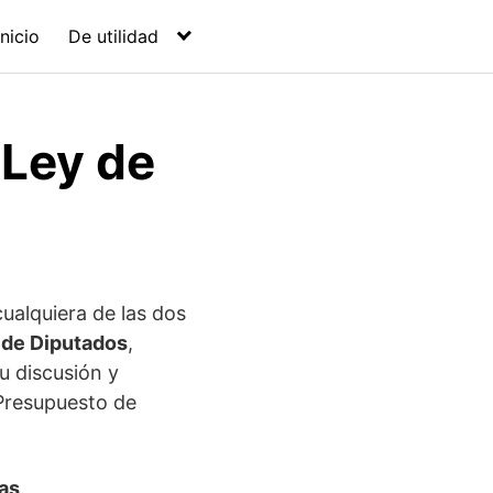
Inicio
De utilidad
 Ley de
cualquiera de las dos
 de Diputados
,
u discusión y
 Presupuesto de
as
.