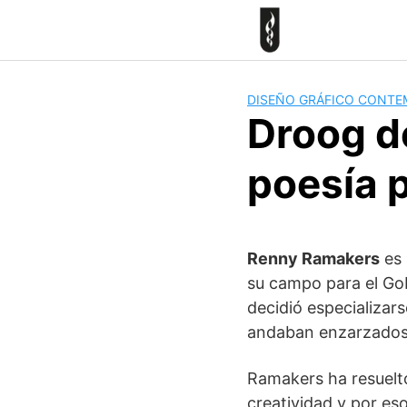
Skip
to
content
DISEÑO GRÁFICO CONT
Droog d
poesía 
Renny Ramakers
es 
su campo para el Gob
decidió especializar
andaban enzarzados e
Ramakers ha resuelto
creatividad y por es