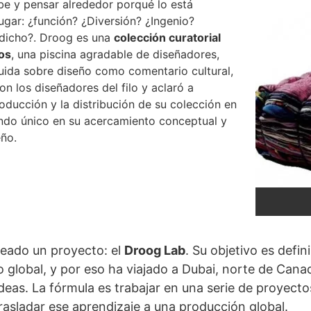
be y pensar alrededor porqué lo está
ugar: ¿función? ¿Diversión? ¿Ingenio?
edicho?. Droog es una
colección curatorial
os
, una piscina agradable de diseñadores,
buida sobre diseño como comentario cultural,
n los diseñadores del filo y aclaró a
oducción y la distribución de su colección en
ndo único en su acercamiento conceptual y
eño.
eado un proyecto: el
Droog Lab
. Su objetivo es defin
 global, y por eso ha viajado a Dubai, norte de Cana
eas. La fórmula es trabajar en una serie de proyecto
trasladar ese aprendizaje a una producción global.