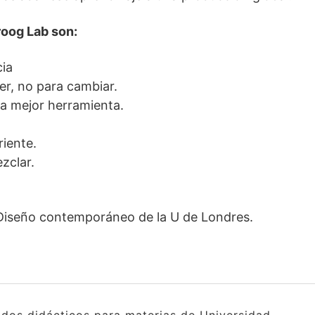
roog Lab son:
cia
er, no para cambiar.
la mejor herramienta.
riente.
zclar.
Diseño contemporáneo de la U de Londres.