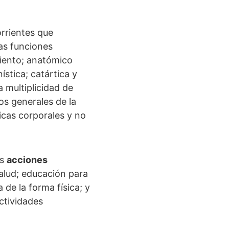
orrientes que
tas funciones
miento; anatómico
ística; catártica y
a multiplicidad de
os generales de la
icas corporales y no
as
acciones
alud; educación para
 de la forma física; y
actividades