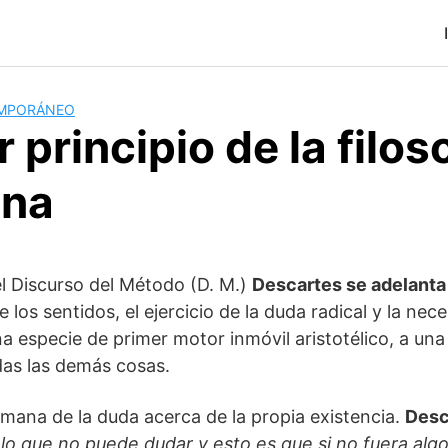
EMPORÁNEO
r principio de la filos
ana
el Discurso del Método (D. M.)
Descartes se adelanta
 los sentidos, el ejercicio de la duda radical y la nec
na especie de primer motor inmóvil aristotélico, a un
das las demás cosas.
mana de la duda acerca de la propia existencia.
Desc
 lo que no puede dudar y esto es que si no fuera alg