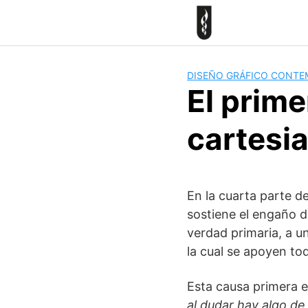
Skip
to
content
DISEÑO GRÁFICO CONT
El prime
cartesi
En la cuarta parte d
sostiene el engaño de
verdad primaria, a u
la cual se apoyen to
Esta causa primera e
al dudar hay algo de