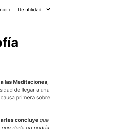
Inicio
De utilidad
ofía
 a las Meditaciones
,
esidad de llegar a una
a causa primera sobre
artes concluye
que
o que duda no podría