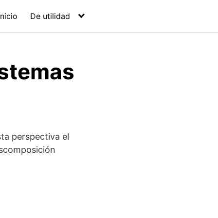
Inicio
De utilidad
istemas
sta perspectiva el
escomposición