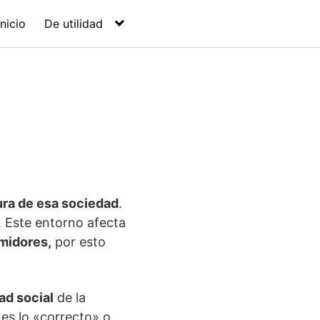
Inicio
De utilidad
ura de esa sociedad
.
n. Este entorno afecta
midores,
por esto
ad social
de la
 es lo «correcto» o