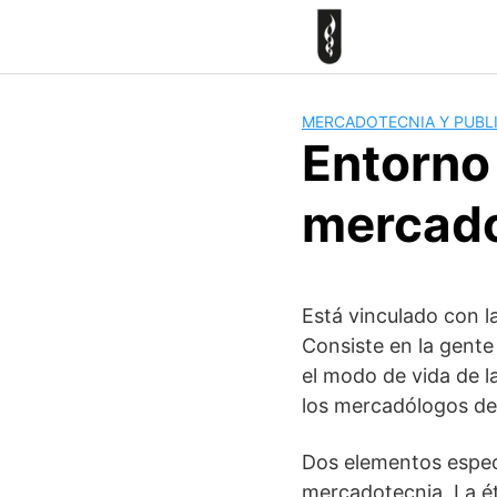
Skip
to
content
MERCADOTECNIA Y PUBL
Entorno 
mercado
Está vinculado con l
Consiste en la gente 
el modo de vida de l
los mercadólogos deb
Dos elementos espec
mercadotecnia. La ét