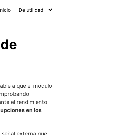
Inicio
De utilidad
 de
able a que el módulo
 comprobando
ente el rendimiento
rupciones en los
 señal externa que