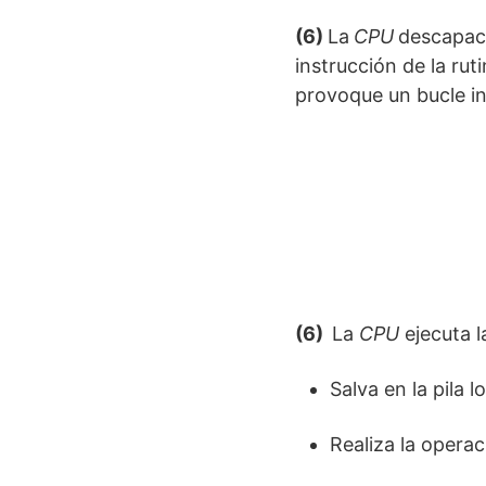
(6)
La
CPU
descapaci
instrucción de la rut
provoque un bucle inf
(6)
La
CPU
ejecuta l
Salva en la pila lo
Realiza la opera