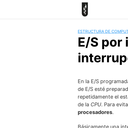
Skip
to
content
ESTRUCTURA DE COMPU
E/S por 
interru
En la E/S programada
de E/S esté preparad
repetidamente el es
de la
CPU
. Para evit
procesadores
.
Básicamente una inte