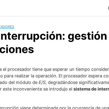
TADORES
interrupción: gestión
pciones
 el procesador tiene que esperar un tiempo consider
o para realizar la operación. El procesador espera
tado del módulo de
E/S
, degradándose significativam
ar este inconveniente se introdujo el
sistema de inter
rrupción viene determinada por la ocurrencia de una