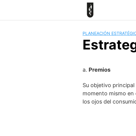
Skip
to
content
PLANEACIÓN ESTRATÉGI
Estrate
a.
Premios
Su objetivo principa
momento mismo en que
los ojos del consumi