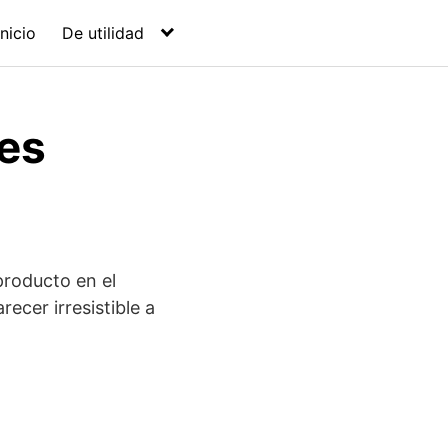
Inicio
De utilidad
es
producto en el
cer irresistible a