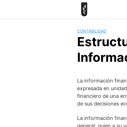
Skip
to
content
CONTABILIDAD
Estruct
Informa
La información fina
expresada en unidad
financiero de una ent
de sus decisiones e
La información finan
general, quien a su v