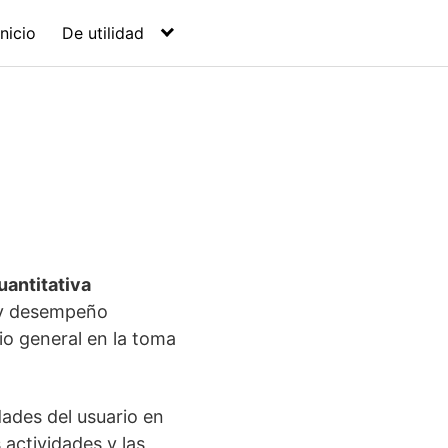
Inicio
De utilidad
uantitativa
n y desempeño
rio general en la toma
dades del usuario en
 actividades y las