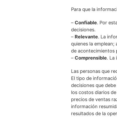
Para que la informaci
–
Confiable
. Por est
decisiones.
–
Relevante
. La inf
quienes la emplean; 
de acontecimientos p
–
Comprensible
. La
Las personas que re
El tipo de informaci
decisiones que debe 
los costos diarios d
precios de ventas ra
información resumida
resultados de la oper