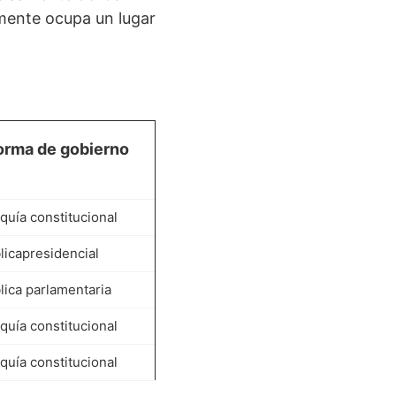
mente ocupa un lugar
orma de
gobierno
uía constitucional
icapresidencial
ica parlamentaria
uía constitucional
uía constitucional