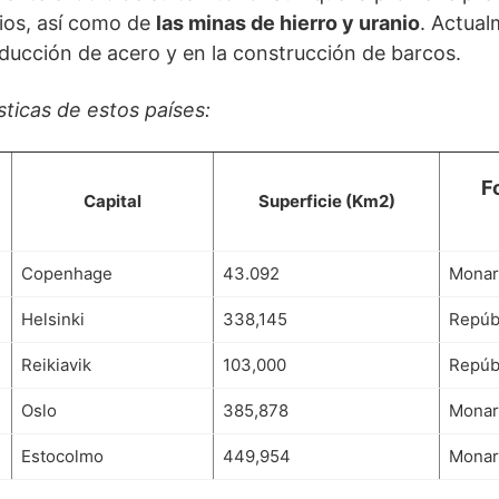
ios, así como de
las minas de hierro y uranio
. Actual
ducción de acero y en la construcción de barcos.
sticas de estos países:
F
Capital
Superficie
(Km2)
Copenhage
43.092
Monarq
Helsinki
338,145
Repúbl
Reikiavik
103,000
Repúbl
Oslo
385,878
Monarq
Estocolmo
449,954
Monarq