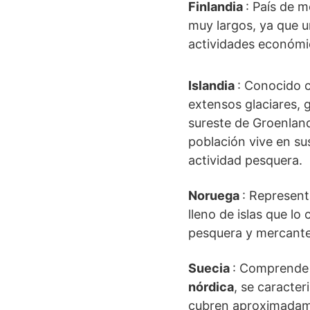
Finlandia
: País de 
muy largos, ya que u
actividades económic
Islandia
: Conocido c
extensos glaciares, 
sureste de Groenland
población vive en su
actividad pesquera.
Noruega
: Represent
lleno de islas que l
pesquera y mercante
Suecia
: Comprend
nórdica
, se caracte
cubren aproximadamen