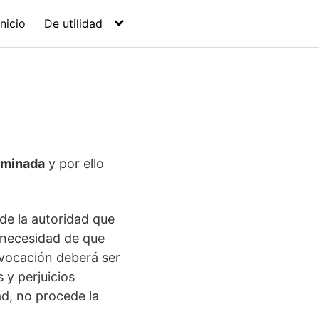
Inicio
De utilidad
rminada
y por ello
de la autoridad que
n necesidad de que
revocación deberá ser
y perjuicios
ad, no procede la