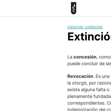
Skip
to
content
CIENCIAS JURÍDICAS
Extinció
La
concesión
, como
puede concluir de la
Revocación
. Es una
la otorgó, por razon
exista alguna falta 
plenamente fundada 
correspondientes. Cu
indemnización del c