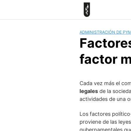
Skip
to
content
ADMINISTRACIÓN DE PY
Factores
factor 
Cada vez más el comp
legales
de la socieda
actividades de una o
Los factores político
proviene de las leyes
gubernamentales qu