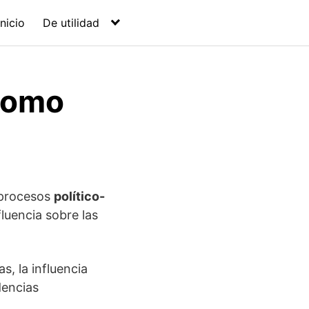
Inicio
De utilidad
 como
 procesos
político-
fluencia sobre las
s, la influencia
dencias