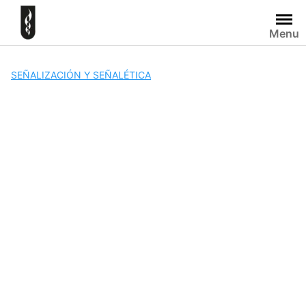
Skip
to
Menu
content
SEÑALIZACIÓN Y SEÑALÉTICA