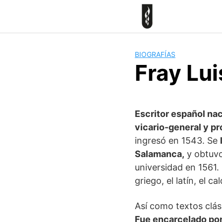
Skip
to
content
BIOGRAFÍAS
Fray Lui
Escritor español na
vicario-general y pr
ingresó en 1543. Se
Salamanca,
y obtuvo
universidad en 1561.
griego, el latín, el c
Así como textos clás
Fue encarcelado por 