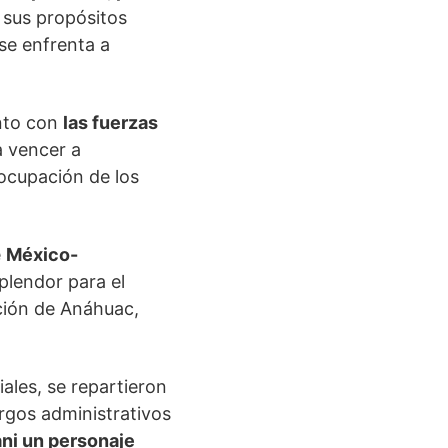
 sus propósitos
 se enfrenta a
unto con
las fuerzas
a vencer a
 ocupación de los
e
México-
splendor para el
ación de Anáhuac,
ales, se repartieron
argos administrativos
ani un personaje