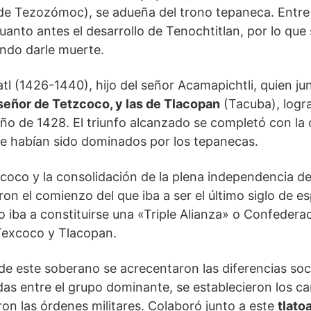
 de Tezozómoc), se adueña del trono tepaneca. Entre
uanto antes el desarrollo de Tenochtitlan, por lo que
ndo darle muerte.
atl (1426-1440), hijo del señor Acamapichtli, quien j
señor de Tetzcoco, y las de Tlacopan
(Tacuba), logr
ño de 1428. El triunfo alcanzado se completó con la
ue habían sido dominados por los tepanecas.
zcoco y la consolidación de la plena independencia d
ron el comienzo del que iba a ser el último siglo de e
to iba a constituirse una «Triple Alianza» o Confeder
 Texcoco y Tlacopan.
de este soberano se acrecentaron las diferencias soci
adas entre el grupo dominante, se establecieron los c
aron las órdenes militares. Colaboró junto a este
tlato