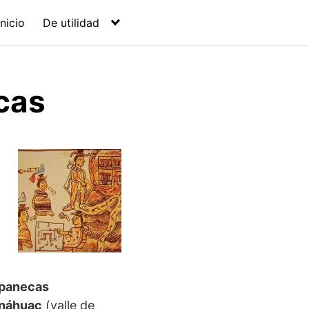
Inicio
De utilidad
icas
epanecas
hnáhuac
(valle de