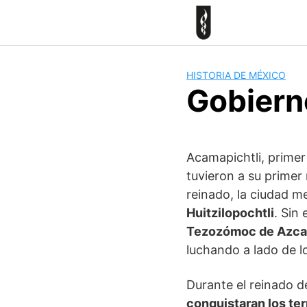
Skip
to
content
HISTORIA DE MÉXICO
Gobierno
Acamapichtli, primer
tuvieron a su primer
reinado, la ciudad m
Huitzilopochtli
. Sin
Tezozómoc de Azca
luchando a lado de l
Durante el reinado d
conquistaran los te