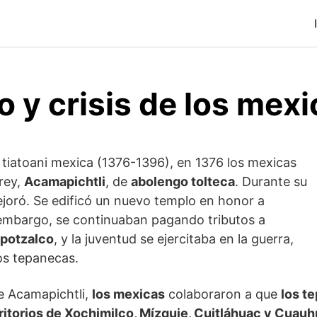
 y crisis de los mex
 tiatoani mexica (1376-1396), en 1376 los mexicas
 rey,
Acamapichtli
, de
abolengo tolteca
. Durante su
ejoró. Se edificó un nuevo templo en honor a
 embargo, se continuaban pagando tributos a
potzalco
, y la juventud se ejercitaba en la guerra,
os tepanecas.
e Acamapichtli,
los mexicas
colaboraron a que
los t
rritorios de Xochimilco, Mízquie, Cuitláhuac y Cuau