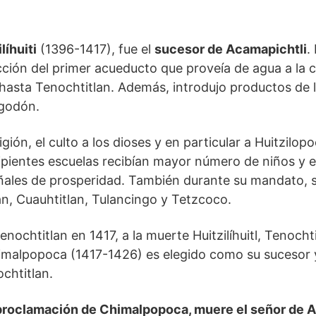
líhuiti
(1396-1417), fue el
sucesor de Acamapichtli
.
ucción del primer acueducto que proveía de agua a la c
hasta Tenochtitlan. Además, introdujo productos de l
lgodón.
igión, el culto a los dioses y en particular a Huitzilop
ipientes escuelas recibían mayor número de niños y 
ales de prosperidad. También durante su mandato, s
n, Cuauhtitlan, Tulancingo y Tetzcoco.
enochtitlan en 1417, a la muerte Huitzilíhuitl, Tenocht
himalpopoca (1417-1426) es elegido como su sucesor y 
ochtitlan.
proclamación de Chimalpopoca, muere el señor de A