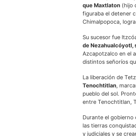
que Maxtlaton
(hijo
figuraba el detener c
Chimalpopoca, logra
Su sucesor fue ltzcó
de Nezahualcóyotl, 
Azcapotzalco en el a
distintos señoríos q
La liberación de Tet
Tenochtitlan
, marca
pueblo del sol. Pron
entre Tenochtitlan,
Durante el gobierno 
las tierras conquist
y judiciales y se cre