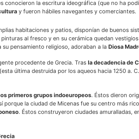
es conocieron la escritura ideográfica (que no ha podi
cultura
y fueron hábiles navegantes y comerciantes.
mplias habitaciones y patios, disponían de buenos si
 pinturas al fresco y en su cerámica quedan vestigios
a su pensamiento religioso, adoraban a la
Diosa Madr
 gente procedente de Grecia. Tras
la decadencia de C
(esta última destruida por los aqueos hacia 1250 a. C
 los primeros grupos indoeuropeos
. Éstos dieron ori
í porque la ciudad de Micenas fue su centro más ric
poneso
. Éstos construyeron ciudades amuralladas, e
Grecia