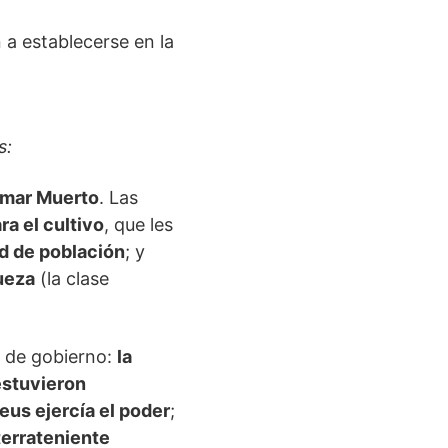
 a establecerse en la
s:
l mar Muerto
. Las
ra el cultivo
, que les
d de población
; y
queza
(la clase
a de gobierno:
la
estuvieron
leus ejercía el poder
;
 terrateniente