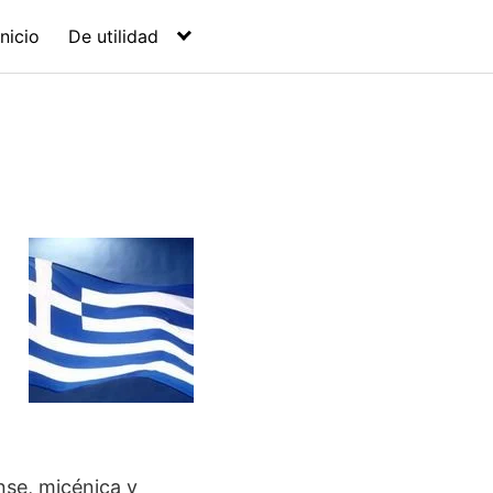
Inicio
De utilidad
se, micénica y