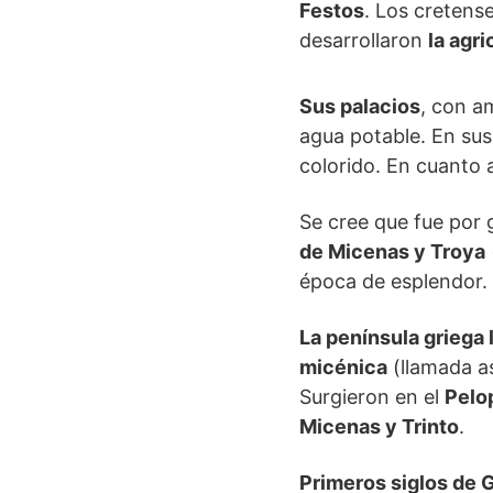
Festos
. Los cretens
desarrollaron
la agri
Sus palacios
, con a
agua potable. En sus
colorido. En cuanto 
Se cree que fue por
de Micenas y Troya
época de esplendor.
La península griega
micénica
(llamada as
Surgieron en el
Pelo
Micenas y Trinto
.
Primeros siglos de 