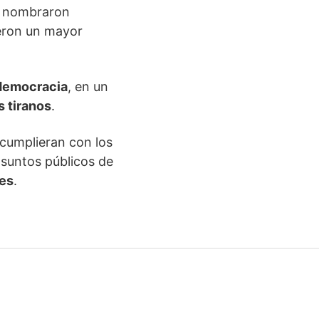
e nombraron
ieron un mayor
 democracia
, en un
s tiranos
.
 cumplieran con los
 asuntos públicos de
tes
.