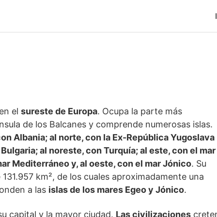
 en el
sureste de Europa
. Ocupa la parte más
ínsula de los Balcanes y comprende numerosas islas.
 con Albania; al norte, con la Ex-República Yugoslava
ulgaria; al noreste, con Turquía; al este, con el mar
 mar Mediterráneo y, al oeste, con el mar Jónico
. Su
de 131.957 km², de los cuales aproximadamente una
ponden a las
islas de los mares Egeo y Jónico
.
su capital y la mayor ciudad.
Las civilizaciones
creten