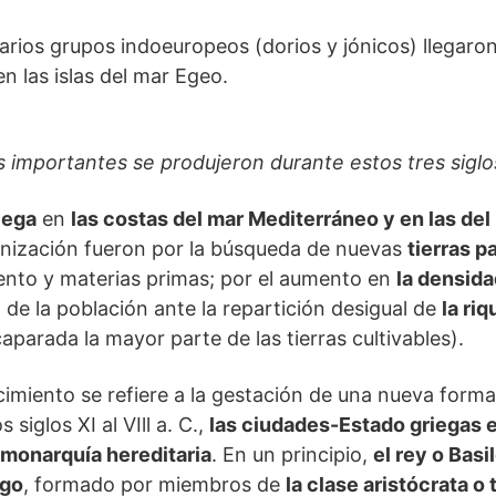
varios grupos indoeuropeos (dorios y jónicos) llegaron
n las islas del mar Egeo.
 importantes se produjeron durante estos tres siglo
iega
en
las costas del mar Mediterráneo y en las de
onización fueron por la búsqueda de nuevas
tierras pa
ento y materias primas; por el aumento en
la densida
 de la población ante la repartición desigual de
la ri
caparada la mayor parte de las tierras cultivables).
imiento se refiere a la gestación de una nueva form
s siglos XI al VIll a. C.,
las ciudades-Estado griegas 
monarquía hereditaria
. En un principio,
el rey o Basi
ago
, formado por miembros de
la clase aristócrata o