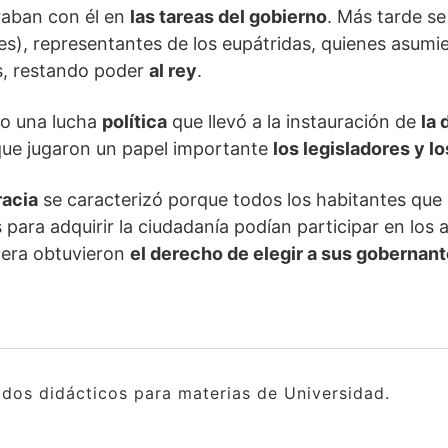
raban con él en
las tareas del gobierno
. Más tarde s
es), representantes de los eupátridas, quienes asum
s, restando poder
al rey
.
jo una lucha
política
que llevó a la instauración de
la
 que jugaron un papel importante
los legisladores y lo
racia
se caracterizó porque todos los habitantes que
 para adquirir la ciudadanía podían participar en los
nera obtuvieron
el derecho de elegir a sus gobernan
idos didácticos para materias de Universidad.