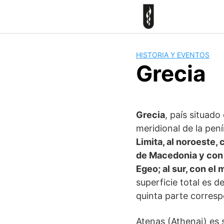
Skip
to
content
HISTORIA Y EVENTOS
Grecia
Grecia
, país situado
meridional de la pen
Limita, al noroeste,
de Macedonia y con B
Egeo; al sur, con el
superficie total es 
quinta parte corres
Atenas (Athenai) es 