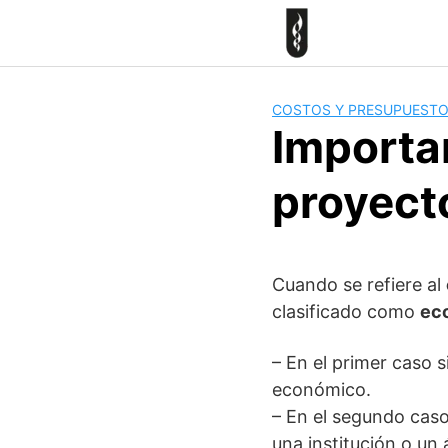
Skip
to
content
COSTOS Y PRESUPUEST
Importan
proyect
Cuando se refiere al
clasificado como
ec
– En el primer caso s
económico.
– En el segundo caso
una institución o un á