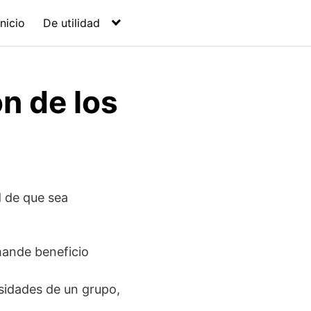
Inicio
De utilidad
ón de los
d de que sea
emande beneficio
esidades de un grupo,