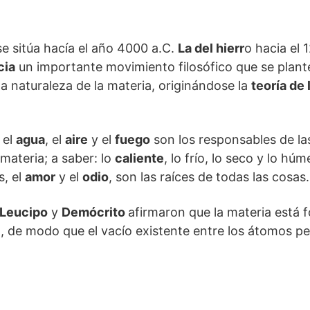
e sitúa hacía el año 4000 a.C.
La del hierr
o hacia el 
cia
un importante movimiento filosófico que se plan
la naturaleza de la materia, originándose la
teoría de 
, el
agua
, el
aire
y el
fuego
son los responsables de la
materia; a saber: lo
caliente
, lo frío, lo seco y lo h
s, el
amor
y el
odio
, son las raíces de todas las cosas.
Leucipo
y
Demócrito
afirmaron que la materia está
r), de modo que el vacío existente entre los átomos pe