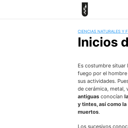
Skip
to
content
CIENCIAS NATURALES Y F
Inicios 
Es costumbre situar l
fuego por el hombre 
sus actividades. Pue
de cerámica, metal, v
antiguas
conocían
l
y tintes, así como 
muertos
.
Los sucesivos conoci