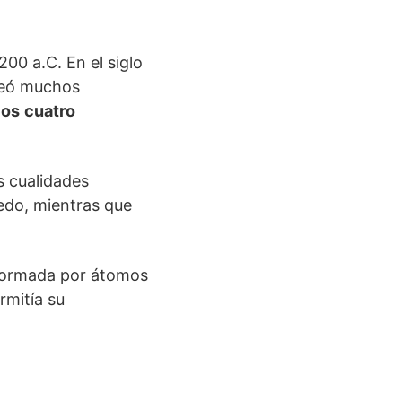
1200 a.C. En el siglo
teó muchos
los
cuatro
s cualidades
úmedo, mientras que
 formada por átomos
rmitía su