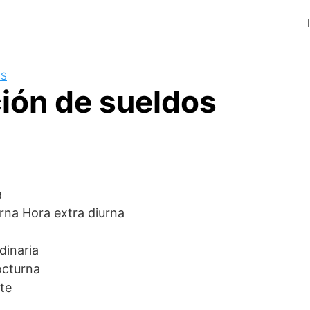
OS
ción de sueldos
a
rna Hora extra diurna
dinaria
octurna
te