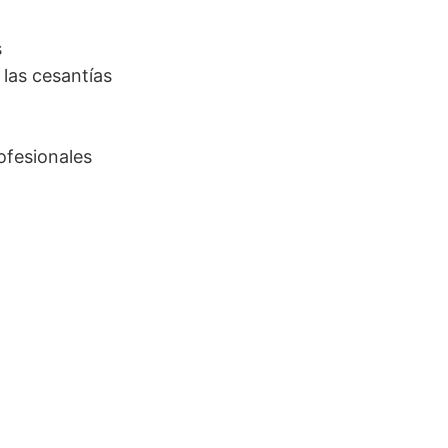
s
 las cesantías
ofesionales