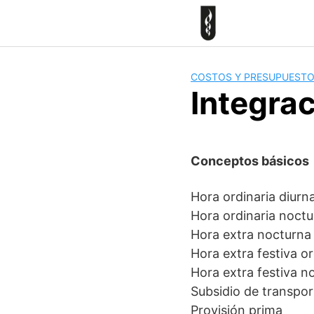
Skip
to
content
COSTOS Y PRESUPUEST
Integra
Conceptos básicos
Hora ordinaria diurn
Hora ordinaria noctu
Hora extra nocturna
Hora extra festiva or
Hora extra festiva n
Subsidio de transpor
Provisión prima