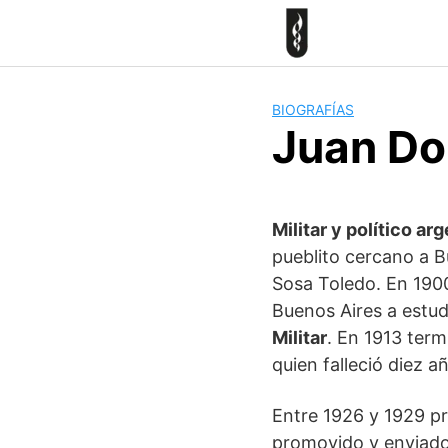
Skip
to
content
BIOGRAFÍAS
Juan Do
Militar y político ar
pueblito cercano a B
Sosa Toledo. En 1900 
Buenos Aires a estud
Militar
. En 1913 term
quien falleció diez 
Entre 1926 y 1929 pr
promovido y enviado 