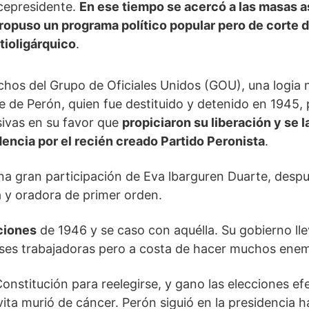
icepresidente.
En ese tiempo se acercó a las masas as
ropuso un programa político popular pero de corte d
tioligárquico
.
hos del Grupo de Oficiales Unidos (GOU), una logia m
 de Perón, quien fue destituido y detenido en 1945,
ivas en su favor que
propiciaron su liberación y se
dencia por el recién creado Partido Peronista
.
na gran participación de Eva lbarguren Duarte, des
ta y oradora de primer orden.
ciones
de 1946 y se caso con aquélla. Su gobierno lle
ases trabajadoras pero a costa de hacer muchos ene
onstitución para reelegirse, y gano las elecciones ef
ta murió de cáncer. Perón siguió en la presidencia h