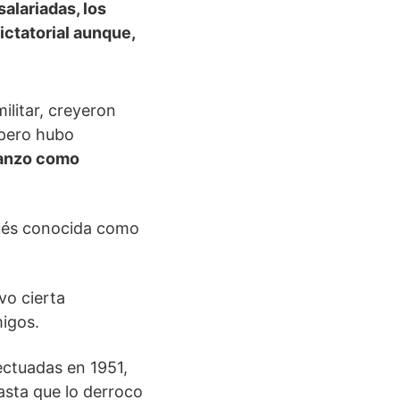
alariadas, los
ictatorial aunque,
ilitar, creyeron
 pero hubo
 lanzo como
pués conocida como
vo cierta
migos.
ectuadas en 1951,
asta que lo derroco