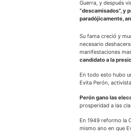
Guerra, y después v
“descamisados”, y p
paradójicamente, an
Su fama creció y muc
necesario deshacerse
manifestaciones mas
candidato a la presi
En todo esto hubo u
Evita Perón, activis
Perón gano las elec
prosperidad a las cl
En 1949 reformo la C
mismo ano en que Evi