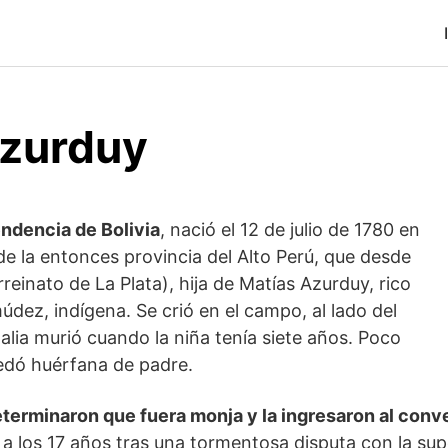
zurduy
endencia de Bolivia
, nació el 12 de julio de 1780 en
e la entonces provincia del Alto Perú, que desde
rreinato de La Plata), hija de Matías Azurduy, rico
rmúdez, indígena. Se crió en el campo, al lado del
alia murió cuando la niña tenía siete años. Poco
dó huérfana de padre.
eterminaron que fuera monja y la ingresaron al conv
ió a los 17 años tras una tormentosa disputa con la su