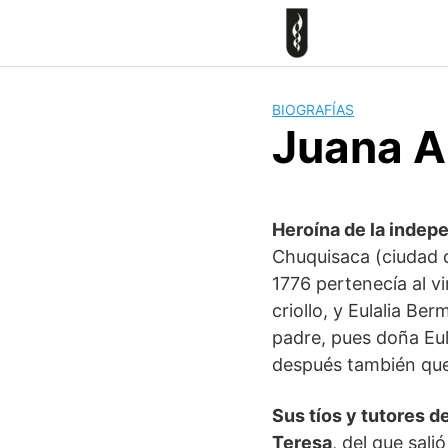
Skip
to
content
BIOGRAFÍAS
Juana A
Heroína de la indep
Chuquisaca (ciudad d
1776 pertenecía al vi
criollo, y Eulalia Be
padre, pues doña Eul
después también que
Sus tíos y tutores d
Teresa
, del que sal