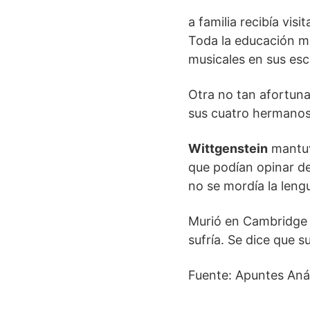
a familia recibía vi
Toda la educación mu
musicales en sus escr
Otra no tan afortuna
sus cuatro hermanos v
Wittgenstein
mantuvo
que podían opinar de
no se mordía la leng
Murió en Cambridge e
sufría. Se dice que s
Fuente: Apuntes Análi