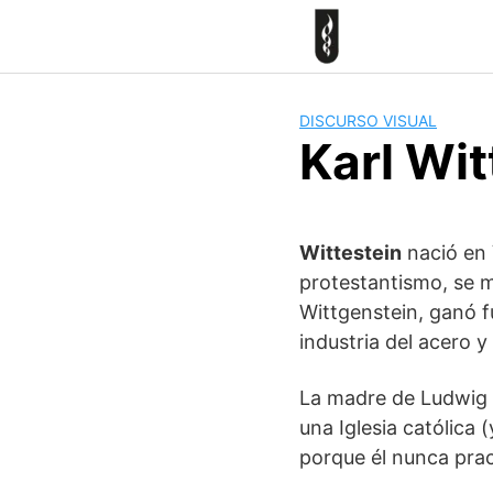
Skip
to
content
DISCURSO VISUAL
Karl Wi
Wittestein
nació en 
protestantismo, se m
Wittgenstein, ganó f
industria del acero y
La madre de Ludwig e
una Iglesia católica 
porque él nunca prac