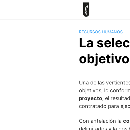
Skip
to
content
RECURSOS HUMANOS
La selec
objetiv
Una de las vertiente
objetivos, lo confor
proyecto
, el result
contratado para ejec
Con antelación la
co
delimitados y la pos