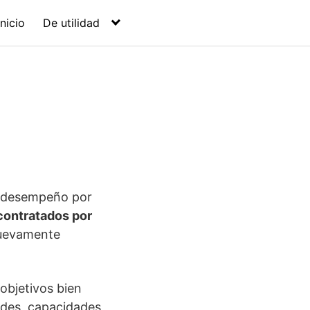
Inicio
De utilidad
el desempeño por
contratados por
 nuevamente
objetivos bien
ades, capacidades,