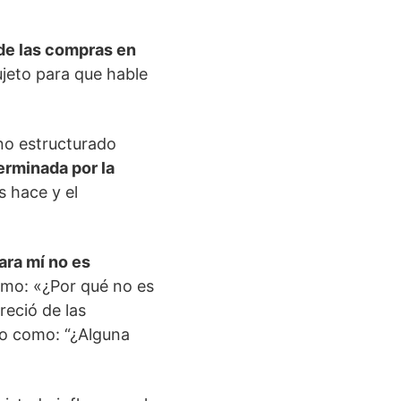
de las compras en
ujeto para que hable
 no estructurado
erminada por la
s hace y el
ara mí no es
omo: «¿Por qué no es
reció de las
eo como: “¿Alguna