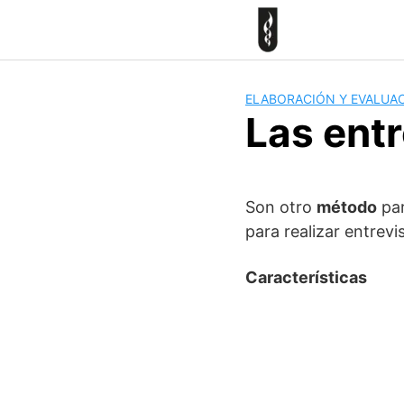
Skip
to
content
ELABORACIÓN Y EVALUA
Las ent
Son otro
método
par
para realizar entrev
Características