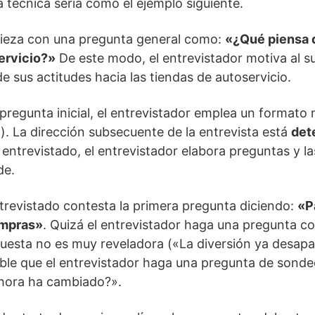
a técnica sería como el ejemplo siguiente.
pieza con una pregunta general como:
«¿Qué piensa 
ervicio?»
De este modo, el entrevistador motiva al s
e sus actitudes hacia las tiendas de autoservicio.
pregunta inicial, el entrevistador emplea un formato
a). La dirección subsecuente de la entrevista está
det
 entrevistado, el entrevistador elabora preguntas y la
de.
trevistado contesta la primera pregunta diciendo:
«P
ompras»
. Quizá el entrevistador haga una pregunta c
spuesta no es muy reveladora («La diversión ya desapa
ble que el entrevistador haga una pregunta de sond
ahora ha cambiado?».