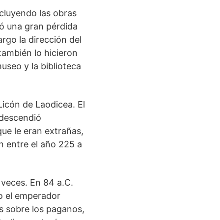
ncluyendo las obras
có una gran pérdida
rgo la dirección del
también lo hicieron
useo y la biblioteca
Licón de Laodicea. El
 descendió
ue le eran extrañas,
n entre el año 225 a
 veces. En 84 a.C.
do el emperador
nos sobre los paganos,