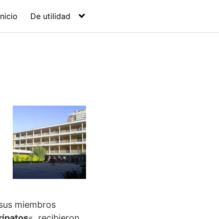
Inicio
De utilidad
 sus miembros
rípatos
«, recibieron