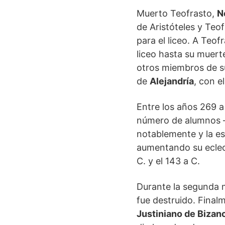
Muerto Teofrasto,
N
de Aristóteles y Teof
para el liceo. A Teof
liceo hasta su muert
otros miembros de su
de
Alejandría
, con e
Entre los años 269 a
número de alumnos ―
notablemente y la es
aumentando su eclect
C. y el 143 a C.
Durante la segunda mi
fue destruido. Final
Justiniano de Bizan