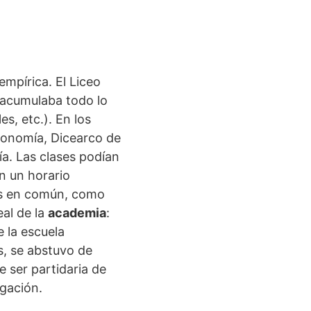
empírica. El Liceo
 acumulaba todo lo
es, etc.). En los
onomía, Dicearco de
a. Las clases podían
n un horario
es en común, como
eal de la
academia
:
e la escuela
s, se abstuvo de
e ser partidaria de
igación.