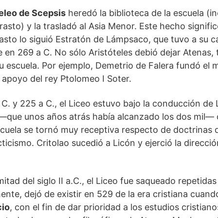
eleo de Scepsis
heredó la biblioteca de la escuela (i
rasto) y la trasladó al Asia Menor. Este hecho signifi
rasto lo siguió Estratón de Lámpsaco, que tuvo a su ca
e en 269 a C. No sólo Aristóteles debió dejar Atenas, 
 escuela. Por ejemplo, Demetrio de Falera fundó el m
l apoyo del rey Ptolomeo I Soter.
 C. y 225 a C., el Liceo estuvo bajo la conducción de 
que unos años atrás había alcanzado los dos mil―
cuela se tornó muy receptiva respecto de doctrinas q
icismo. Critolao sucedió a Licón y ejerció la direcció
tad del siglo II a.C., el Liceo fue saqueado repetidas
mente, dejó de existir en 529 de la era cristiana cuan
cio
, con el fin de dar prioridad a los estudios cristia