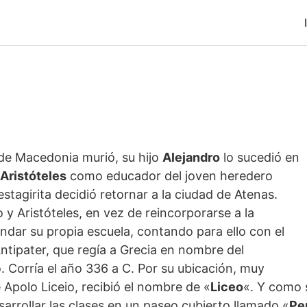
 de Macedonia murió, su hijo
Alejandro
lo sucedió en
Aristóteles
como educador del joven heredero
estagirita decidió retornar a la ciudad de Atenas.
o y Aristóteles, en vez de reincorporarse a la
ndar su propia escuela, contando para ello con el
tipater, que regía a Grecia en nombre del
 Corría el año 336 a C. Por su ubicación, muy
 Apolo Liceio, recibió el nombre de «
Liceo
«. Y como
rrollar las clases en un paseo cubierto llamado «
Pe