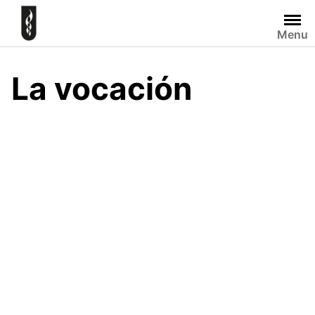
Skip
to
Menu
content
La vocación