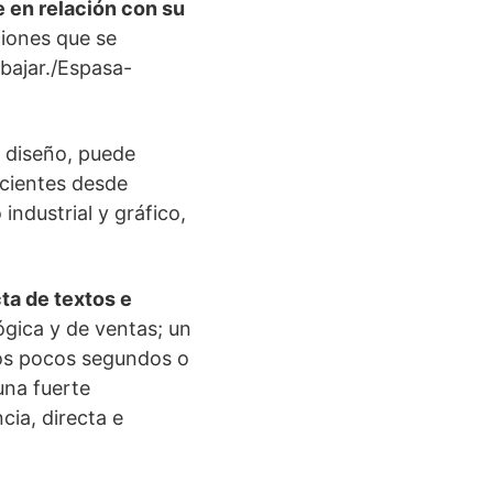
e en relación con su
ciones que se
abajar./Espasa-
 diseño, puede
icientes desde
industrial y gráfico,
cta de textos e
ógica y de ventas; un
 los pocos segundos o
una fuerte
ia, directa e