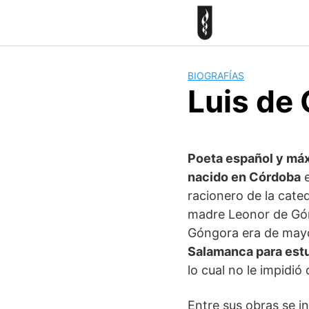
Skip
to
content
BIOGRAFÍAS
Luis de
Poeta español y máx
nacido en Córdoba
e
racionero de la cate
madre Leonor de Góng
Góngora era de may
Salamanca para est
lo cual no le impidió 
Entre sus obras se i