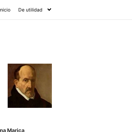
Inicio
De utilidad
na Marica