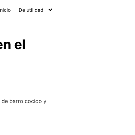
Inicio
De utilidad
n el
a de barro cocido y